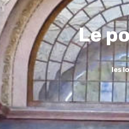
Le p
les l