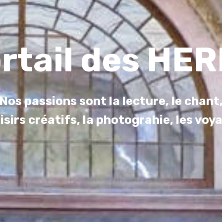
ortail des HE
Nos passions sont la lecture, le chant
oisirs créatifs, la photograhie, les voya