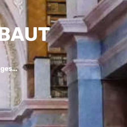
RBAUT
,
ges...